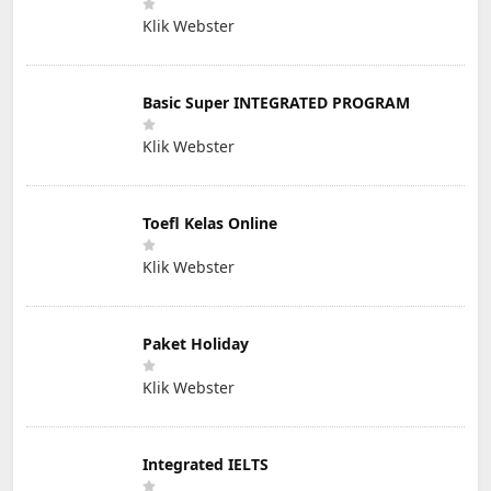
Klik Webster
Basic Super INTEGRATED PROGRAM
Klik Webster
Toefl Kelas Online
Klik Webster
Paket Holiday
Klik Webster
Integrated IELTS