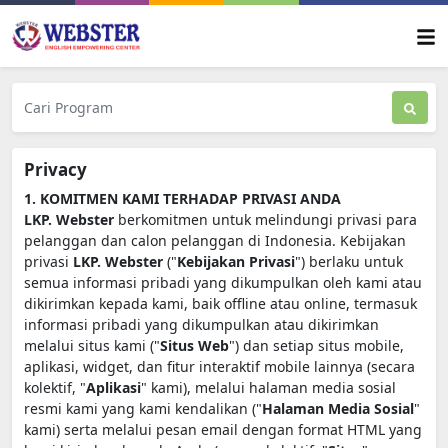
Privacy
1. KOMITMEN KAMI TERHADAP PRIVASI ANDA
LKP. Webster
berkomitmen untuk melindungi privasi para
pelanggan dan calon pelanggan di Indonesia. Kebijakan
privasi
LKP. Webster
("
Kebijakan Privasi
") berlaku untuk
semua informasi pribadi yang dikumpulkan oleh kami atau
dikirimkan kepada kami, baik offline atau online, termasuk
informasi pribadi yang dikumpulkan atau dikirimkan
melalui situs kami ("
Situs Web
") dan setiap situs mobile,
aplikasi, widget, dan fitur interaktif mobile lainnya (secara
kolektif, "
Aplikasi
" kami), melalui halaman media sosial
resmi kami yang kami kendalikan ("
Halaman Media Sosial
"
kami) serta melalui pesan email dengan format HTML yang