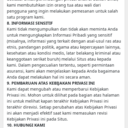
kami membutuhkan izin orang tua atau wali dari
pengguna yang ingin melakukan pemesanan untuk salah
satu program kami.
8. INFORMASI SENSITIF
Kami tidak mengumpulkan dan tidak akan meminta Anda
untuk mengungkapkan Informasi Pribadi yang sensitif
(misalnya, informasi yang terkait dengan asal-usul ras atau
etnis, pandangan politik, agama atau kepercayaan lainnya,
kesehatan atau kondisi medis, latar belakang kriminal atau
keanggotaan serikat buruh) melalui Situs atau kepada
kami. Dalam pengecualian tertentu, seperti permintaan
asuransi, kami akan menjelaskan kepada Anda bagaimana
Anda dapat melakukan hal ini secara aman.
9. PEMBARUAN ATAS KEBIJAKAN PRIVASI INI
Kami dapat mengubah atau memperbarui Kebijakan
Privasi ini. Mohon untuk dilihat pada bagian atas halaman
ini untuk melihat kapan terakhir Kebijakan Privasi ini
terakhir direvisi. Setiap perubahan atas Kebijakan Privasi
ini akan menjadi efektif saat kami memasukan revisi
Kebijakan Privasi ini pada Situs.
10. HUBUNGI KAMI