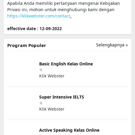
Apabila Anda memiliki pertanyaan mengenai Kebijakan
Privasi ini, mohon untuk menghubungi kami dengan
https://klikwebster.com/contact
.
effective date : 12-09-2022
Selengkapnya »
Program Populer
Basic English Kelas Online
Klik Webster
Super Intensive IELTS
Klik Webster
Active Speaking Kelas Online