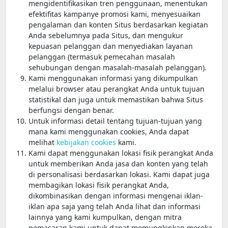
mengidentifikasikan tren penggunaan, menentukan
efektifitas kampanye promosi kami, menyesuaikan
pengalaman dan konten Situs berdasarkan kegiatan
Anda sebelumnya pada Situs, dan mengukur
kepuasan pelanggan dan menyediakan layanan
pelanggan (termasuk pemecahan masalah
sehubungan dengan masalah-masalah pelanggan).
Kami menggunakan informasi yang dikumpulkan
melalui browser atau perangkat Anda untuk tujuan
statistikal dan juga untuk memastikan bahwa Situs
berfungsi dengan benar.
Untuk informasi detail tentang tujuan-tujuan yang
mana kami menggunakan cookies, Anda dapat
melihat
kebijakan cookies
kami.
Kami dapat menggunakan lokasi fisik perangkat Anda
untuk memberikan Anda jasa dan konten yang telah
di personalisasi berdasarkan lokasi. Kami dapat juga
membagikan lokasi fisik perangkat Anda,
dikombinasikan dengan informasi mengenai iklan-
iklan apa saja yang telah Anda lihat dan informasi
lainnya yang kami kumpulkan, dengan mitra
pemasaran kami untuk dapat memungkinkan mereka