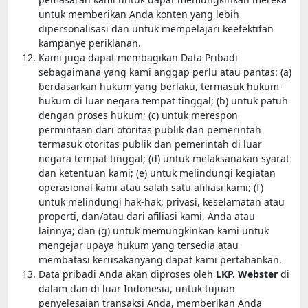
untuk memberikan Anda konten yang lebih
dipersonalisasi dan untuk mempelajari keefektifan
kampanye periklanan.
Kami juga dapat membagikan Data Pribadi
sebagaimana yang kami anggap perlu atau pantas: (a)
berdasarkan hukum yang berlaku, termasuk hukum-
hukum di luar negara tempat tinggal; (b) untuk patuh
dengan proses hukum; (c) untuk merespon
permintaan dari otoritas publik dan pemerintah
termasuk otoritas publik dan pemerintah di luar
negara tempat tinggal; (d) untuk melaksanakan syarat
dan ketentuan kami; (e) untuk melindungi kegiatan
operasional kami atau salah satu afiliasi kami; (f)
untuk melindungi hak-hak, privasi, keselamatan atau
properti, dan/atau dari afiliasi kami, Anda atau
lainnya; dan (g) untuk memungkinkan kami untuk
mengejar upaya hukum yang tersedia atau
membatasi kerusakanyang dapat kami pertahankan.
Data pribadi Anda akan diproses oleh
LKP. Webster
di
dalam dan di luar Indonesia, untuk tujuan
penyelesaian transaksi Anda, memberikan Anda