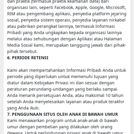
dan praktik (termasuk praktik keamanan data) dari
organisasi lain, seperti Facebook, Apple, Google, Microsoft,
RIM atau pengembang aplikasi, penyedia platform jejaring
sosial, penyedia sistem operasi, penyedia layanan nirkabel
atau pabrikan perangkat lainnya, termasuk Informasi
Pribadi yang Anda ungkapkan kepada organisasi lainnya
melalui atau sehubungan dengan Aplikasi atau Halaman
Media Sosial kami, merupakan tanggung jawab dari pihak-
pihak tersebut.
6. PERIODE RETENSI
Kami akan mempertahankan Informasi Pribadi Anda untuk
periode yang diperlukan untuk memenuhi tujuan yang
diatur dalam Kebijakan Privasi ini dan sesuai dengan
peraturan perundang-undangan yang berlaku sampai
Anda menarik persetujuan Anda, atau maksimal 10 tahun
setelah Anda menyelesaikan layanan atau produk terakhir
yang Anda ikuti.
7. PENGGUNAAN SITUS OLEH ANAK DI BAWAH UMUR
Kami menawarkan program untuk anak-anak di bawah
umur dengan pembelian yang dilakukan oleh orang
dewasa. Untuk perlindungan privasi anak di bawah umur,