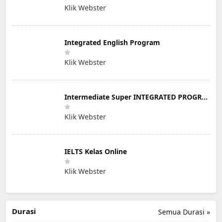
Klik Webster
Integrated English Program
Klik Webster
Intermediate Super INTEGRATED PROGRAM
Klik Webster
IELTS Kelas Online
Klik Webster
Durasi
Semua Durasi »