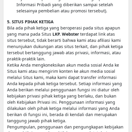
Informasi Pribadi yang diberikan sampai setelah
selesainya pembelian atau promosi tersebut).
5. SITUS PIHAK KETIGA
Bila ada pihak ketiga yang beroperasi pada situs apapun
yang mana pada Situs
LKP. Webster
terdapat link atas
situs tersebut, tidak berarti bahwa kami atau afiliasi kami
menunjukan dukungan atas situs terkait, dan pihak ketiga
tersebut bertanggung jawab atas privasi, informasi, atau
praktik-praktik lain.
Ketika Anda mengkoneksikan akun media sosial Anda ke
Situs kami atau mengirim konten ke akun media sosial
melalui Situs kami, maka kami dapat transfer informasi
Anda kepada pihak ketiga tersebut. Setiap informasi yang
Anda berikan melalui penggunaan fungsi ini diatur oleh
kebijakan privasi pihak ketiga yang berlaku, dan bukan
oleh Kebijakan Privasi ini. Penggunaan informasi yang
dilakukan oleh pihak ketiga melalui informasi yang Anda
berikan di fungsi ini, berada di kendali dan merupakan
tanggung jawab pihak ketiga.
Pengumpulan, penggunaan dan pengungkapan kebijakan