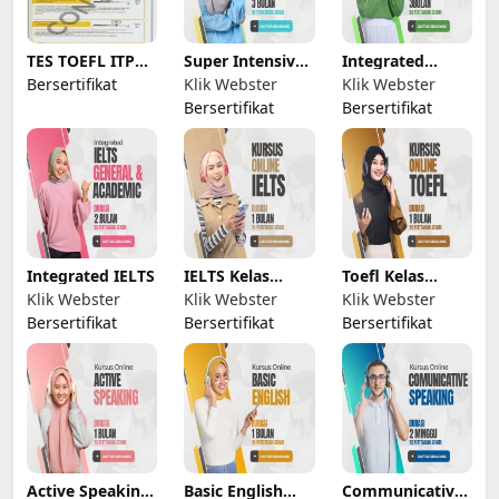
TES TOEFL ITP
Super Intensive
Integrated
Resmi
IELTS
English Program
Bersertifikat
Klik Webster
Klik Webster
Bersertifikat
Bersertifikat
Integrated IELTS
IELTS Kelas
Toefl Kelas
Online
Online
Klik Webster
Klik Webster
Klik Webster
Bersertifikat
Bersertifikat
Bersertifikat
Active Speaking
Basic English
Communicative